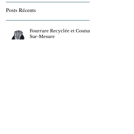
A l'affiche
Posts Récents
Fourrure Recyclée et Couture
Sur-Mesure
Transformation, #Recyclage,
#Upcycling…
De Cadre à Artisan d'Art...