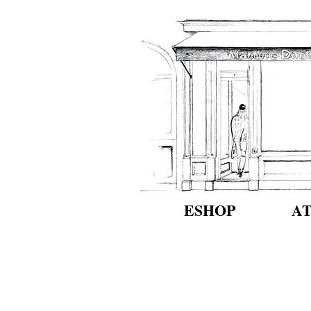
ESHOP
A