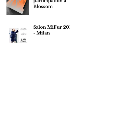
participation à
Blossom
Salon MiFur 2018
- Milan